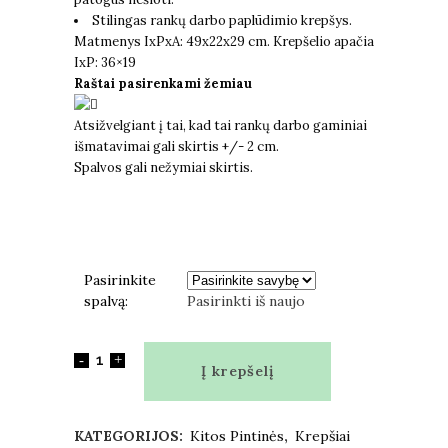
Stilingas rankų darbo paplūdimio krepšys.
Matmenys IxPxA: 49x22x29 cm. Krepšelio apačia
IxP: 36×19
Raštai pasirenkami žemiau
Atsižvelgiant į tai, kad tai rankų darbo gaminiai
išmatavimai gali skirtis +/- 2 cm.
Spalvos gali nežymiai skirtis.
Pasirinkite
spalvą:
Pasirinkti iš naujo
Į krepšelį
KATEGORIJOS:
Kitos Pintinės
,
Krepšiai