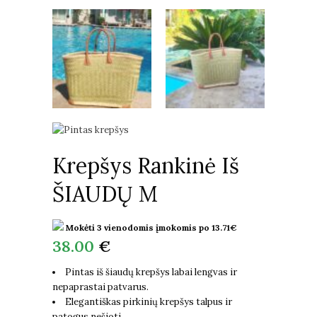
Krepšys Rankinė Iš
ŠIAUDŲ M
Mokėti 3 vienodomis įmokomis po
13.71
€
38.00
€
Pintas iš šiaudų krepšys labai lengvas ir
nepaprastai patvarus.
Elegantiškas pirkinių krepšys talpus ir
patogus nešioti.