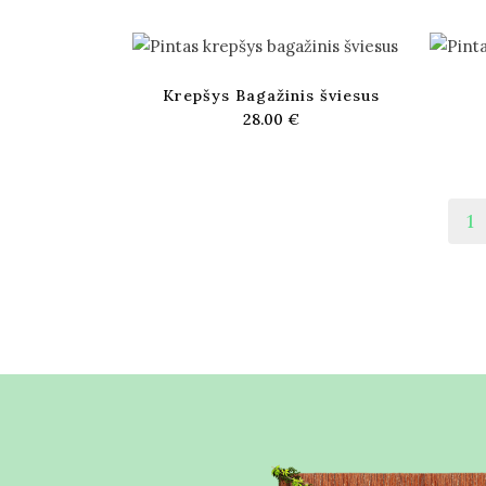
Krepšys Bagažinis šviesus
28.00
€
1