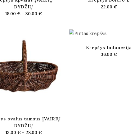
epšys Apvalus ĮVAIRIŲ
Krepšys Bolero L
DYDŽIŲ
22.00
€
18.00
€
–
30.00
€
Krepšys Indonezija
36.00
€
ys ovalus tamsus ĮVAIRIŲ
DYDŽIŲ
13.00
€
–
28.00
€