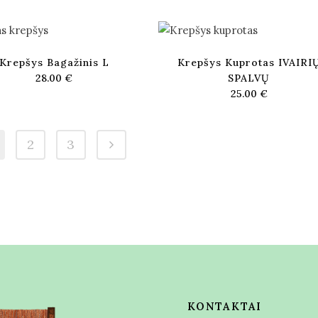
Krepšys Bagažinis L
Krepšys Kuprotas IVAIRI
28.00
€
SPALVŲ
25.00
€
2
3
KONTAKTAI