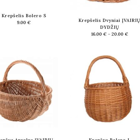
Krepšelis Bolero S
Krepšelis Dvyniai ĮVAIRI
9.00
€
DYDŽIŲ
16.00
€
–
20.00
€