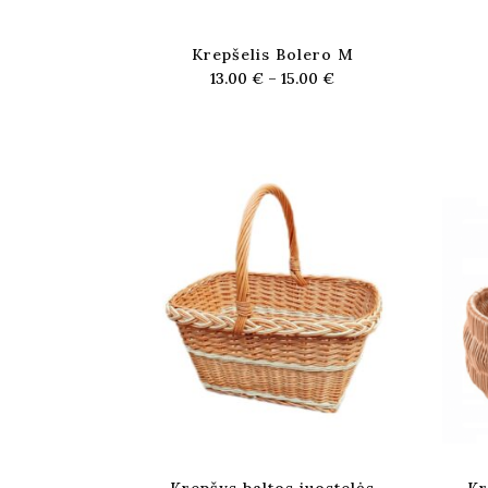
Krepšelis Bolero M
13.00
€
–
15.00
€