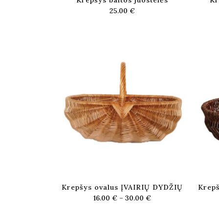
Krepšys baltos juostelės
Kr
25.00
€
Krepšys ovalus ĮVAIRIŲ DYDŽIŲ
Krepš
16.00
€
–
30.00
€