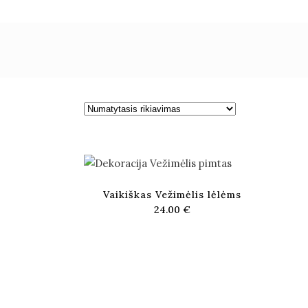
Vaikiškas Vežimėlis lėlėms
24.00
€