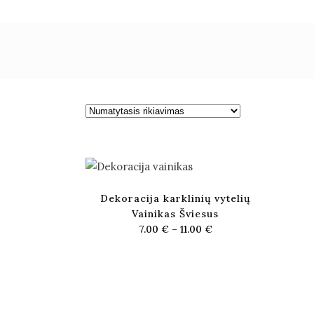
Dekoracija karklinių vytelių
Vainikas Šviesus
7.00
€
–
11.00
€