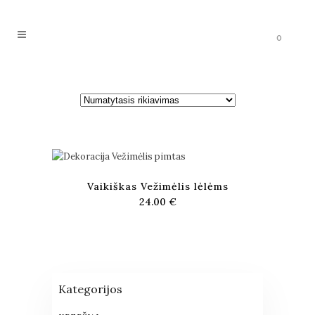
0
Vaikiškas Vežimėlis lėlėms
24.00
€
Kategorijos