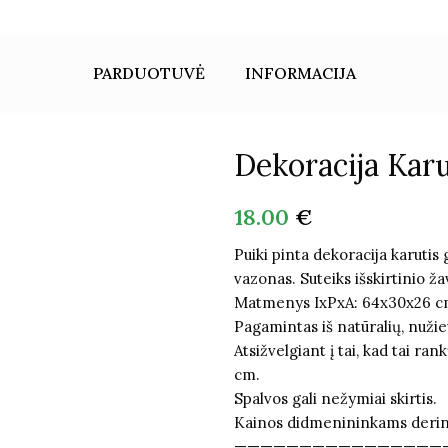
PARDUOTUVĖ
INFORMACIJA
Dekoracija Karu
18.00
€
Puiki pinta dekoracija karuti
vazonas. Suteiks išskirtinio ža
Matmenys IxPxA: 64x30x26 c
Pagamintas iš natūralių, nužiev
Atsižvelgiant į tai, kad tai ra
cm.
Spalvos gali nežymiai skirtis.
Kainos didmenininkams deri
————————————————