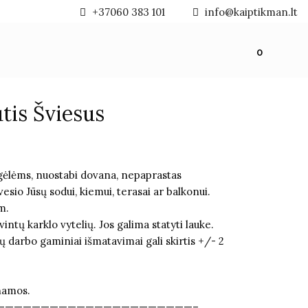
+37060 383 101
info@kaiptikman.lt
0
tis Šviesus
s gėlėms, nuostabi dovana, nepaprastas
vesio Jūsų sodui, kiemui, terasai ar balkonui.
m.
intų karklo vytelių. Jos galima statyti lauke.
nkų darbo gaminiai išmatavimai gali skirtis +/- 2
namos.
——————————————————————–