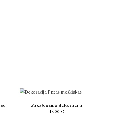
 su
Pakabinama dekoracija
18.00
€