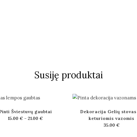
Susiję produktai
Pinti Šviestuvų gaubtai
Dekoracija Gelių stovas
15.00
€
–
21.00
€
keturiomis vazomis
35.00
€