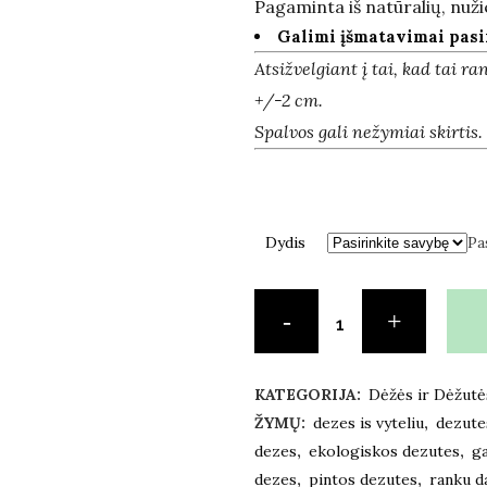
Pagaminta iš natūralių, nužie
Galimi įšmatavimai pas
Atsižvelgiant į tai, kad tai r
+/-2 cm.
Spalvos gali nežymiai skirtis.
Dydis
Pa
KATEGORIJA:
Dėžės ir Dėžutė
ŽYMŲ:
dezes is vyteliu
,
dezutes
dezes
,
ekologiskos dezutes
,
ga
dezes
,
pintos dezutes
,
ranku d