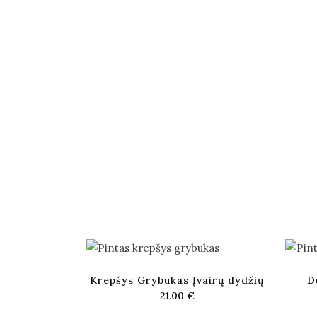
Krepšys Grybukas Įvairų dydžių
D
21.00
€