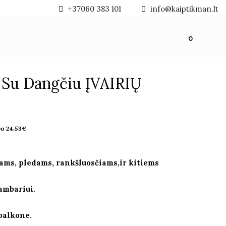
+37060 383 101
info@kaiptikman.lt
0
 Su Dangčiu ĮVAIRIŲ
po
24.53
€
lams, pledams, rankšluosčiams,ir kitiems
ambariui.
 balkone.