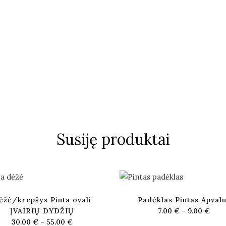
Susiję produktai
ėžė/krepšys Pinta ovali
Padėklas Pintas Apval
ĮVAIRIŲ DYDŽIŲ
7.00
€
–
9.00
€
30.00
€
–
55.00
€