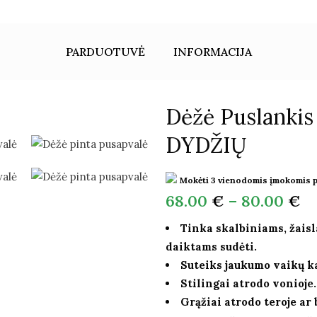
PARDUOTUVĖ
INFORMACIJA
Dėžė Puslankis
DYDŽIŲ
Mokėti 3 vienodomis įmokomis 
68.00
€
–
80.00
€
Tinka skalbiniams, žais
daiktams sudėti.
Suteiks jaukumo vaikų k
Stilingai atrodo vonioje.
Grąžiai atrodo teroje ar