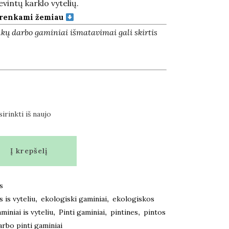
vintų karklo vytelių.
irenkami žemiau
ankų darbo gaminiai išmatavimai gali skirtis
sirinkti iš naujo
Į krepšelį
s
 is vyteliu
,
ekologiski gaminiai
,
ekologiskos
miniai is vyteliu
,
Pinti gaminiai
,
pintines
,
pintos
arbo pinti gaminiai