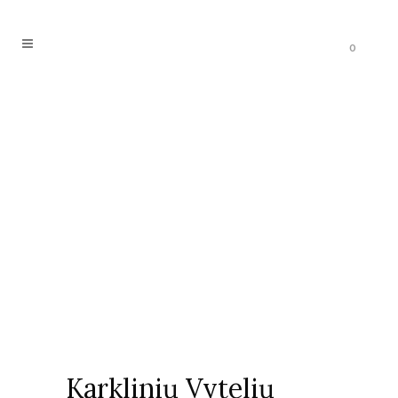
0
Karklinių Vytelių