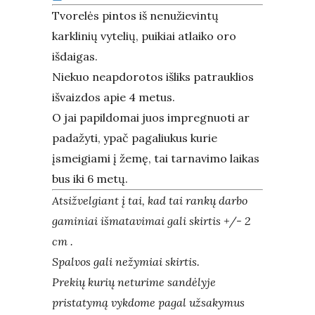
Tvorelės pintos iš nenužievintų
karklinių vytelių, puikiai atlaiko oro
išdaigas.
Niekuo neapdorotos išliks patrauklios
išvaizdos apie 4 metus.
O jai papildomai juos impregnuoti ar
padažyti, ypač pagaliukus kurie
įsmeigiami į žemę, tai tarnavimo laikas
bus iki 6 metų.
Atsižvelgiant į tai, kad tai rankų darbo
gaminiai išmatavimai gali skirtis +/- 2
cm .
Spalvos gali nežymiai skirtis.
Prekių kurių neturime sandėlyje
pristatymą vykdome pagal užsakymus