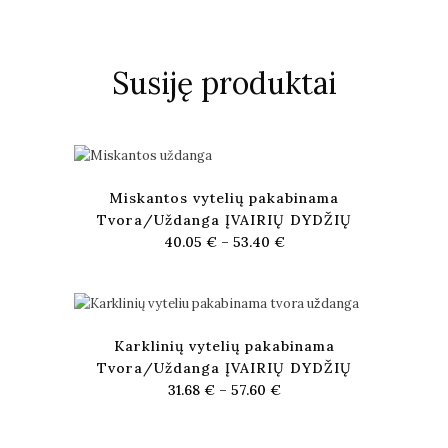
Susiję produktai
Miskantos vytelių pakabinama
Tvora/Uždanga ĮVAIRIŲ DYDŽIŲ
40.05
€
–
53.40
€
Karklinių vytelių pakabinama
Tvora/Uždanga ĮVAIRIŲ DYDŽIŲ
31.68
€
–
57.60
€