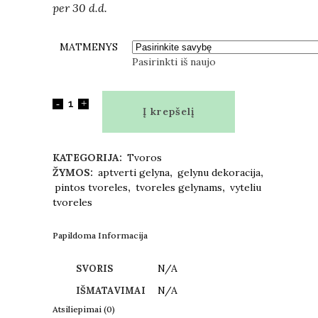
per 30 d.d.
MATMENYS
Pasirinkti iš naujo
Į krepšelį
KATEGORIJA:
Tvoros
ŽYMOS:
aptverti gelyna
,
gelynu dekoracija
,
pintos tvoreles
,
tvoreles gelynams
,
vyteliu
tvoreles
Papildoma Informacija
N/A
SVORIS
N/A
IŠMATAVIMAI
Atsiliepimai (0)