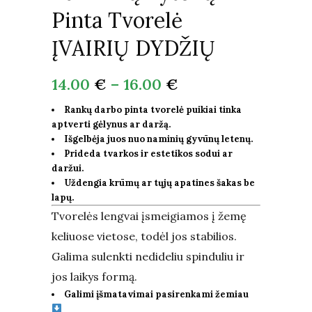
Pinta Tvorelė
ĮVAIRIŲ DYDŽIŲ
14.00
€
–
16.00
€
Rankų darbo pinta tvorelė puikiai tinka
aptverti gėlynus ar daržą.
Išgelbėja juos nuo naminių gyvūnų letenų.
Prideda tvarkos ir estetikos sodui ar
daržui.
Uždengia krūmų ar tųjų apatines šakas be
lapų.
Tvorelės lengvai įsmeigiamos į žemę
keliuose vietose, todėl jos stabilios.
Galima sulenkti nedideliu spinduliu ir
jos laikys formą.
Galimi įšmatavimai pasirenkami žemiau