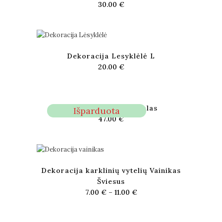
30.00
€
Dekoracija Lesyklėlė L
20.00
€
Dujų baliono uždangalas
Išparduota
47.00
€
Dekoracija karklinių vytelių Vainikas
Šviesus
7.00
€
–
11.00
€