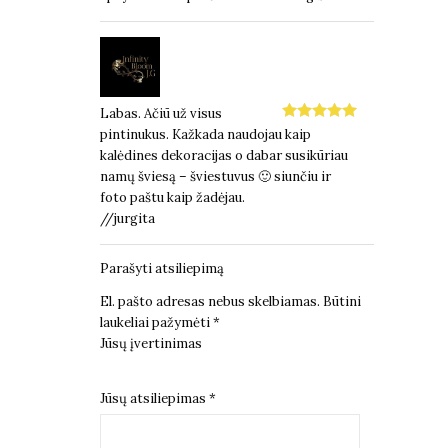
5
iš 5
Labas. Ačiū už visus
Įvertinimas:
pintinukus. Kažkada naudojau kaip
5
iš 5
kalėdines dekoracijas o dabar susikūriau
namų šviesą – šviestuvus 🙂 siunčiu ir
foto paštu kaip žadėjau.
//jurgita
Parašyti atsiliepimą
El. pašto adresas nebus skelbiamas.
Būtini
laukeliai pažymėti
*
Jūsų įvertinimas
1
2
3
4
5
Jūsų atsiliepimas
*