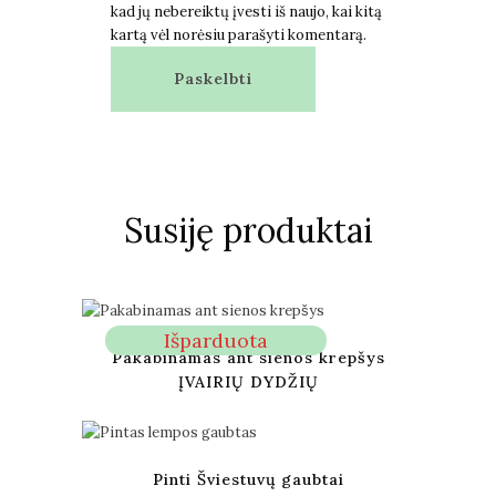
kad jų nebereiktų įvesti iš naujo, kai kitą
kartą vėl norėsiu parašyti komentarą.
Susiję produktai
Išparduota
Pakabinamas ant sienos krepšys
ĮVAIRIŲ DYDŽIŲ
Pinti Šviestuvų gaubtai