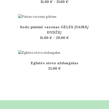
15.00
€
–
21.00
€
Sodo pintinė vazonas GĖLĖS ĮVAIRIŲ
DYDŽIŲ
15.00
€
–
20.00
€
Eglutės stovo uždangalas
25.00
€