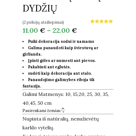
DYDŽIŲ
(
2
pirkėjų atsiliepimai)
Įvertinimas:
2
11.00
€
–
22.00
€
5.00
iš 5
(viso
įvertinimų:
)
Puiki dekoracija sodui ir namams
Galima panaudoti kaip šviestuvą ar
girlianda.
Įpinti gėles ar numesti ant pievos.
Pakabinti ant eglutės.
sudėti kaip dekoracija ant stalo.
Panaudojimo galimybes riboja tik
fantazija.
Galimi Matmenys: 10, 15,20, 25, 30, 35,
40,45, 50 cm
Pasirenkami žemiau
👇
Nupinta iš natūralių, nenužievėtų
karklo vytelių.