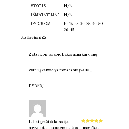
N/A
SVORIS
N/A
IŠMATAVIMAI
DYDIS CM
10, 15, 25, 30, 35, 40, 50,
20, 45
Atsiliepimai (2)
2 atsiliepimai apie
Dekoracija karklinių
vytelių kamuolys tamsesnis ĮVAIRIŲ
DYDŽIŲ
Labai graži dekoracija,
Įvertinimas:
apvyniota lemputėmis atrodo magiškai.