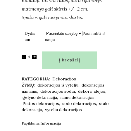
Kadangi, tai yra rankų darbo gaminys
matmenys gali skirtis +/- 2 cm.
Spalvos gali nežymiai skirtis.
Dydis
Pasirinkti iš
cm
naujo
Į krepšelį
KATEGORIJA:
Dekoracijos
ŽYMŲ:
dekoracijos iš vyteliu
,
dekoracijos
namams
,
dekoracijos sodui
,
dekoro idejos
,
gelyno dekoracija
,
namu dekoracijos
,
Pintos dekoracijos
,
sodo dekoracijos
,
stalo
dekoracija
,
vyteliu dekoracijos
Papildoma Informacija