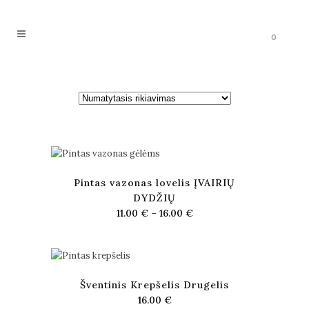
0
Pintas vazonas lovelis ĮVAIRIŲ
DYDŽIŲ
11.00
€
–
16.00
€
Šventinis Krepšelis Drugelis
16.00
€