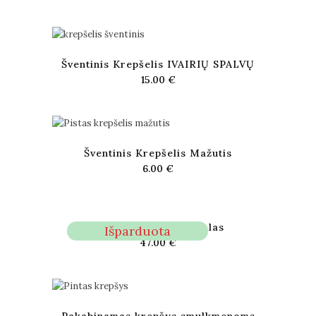
Šventinis Krepšelis IVAIRIŲ SPALVŲ
15.00
€
Šventinis Krepšelis Mažutis
6.00
€
Dujų baliono uždangalas
Išparduota
47.00
€