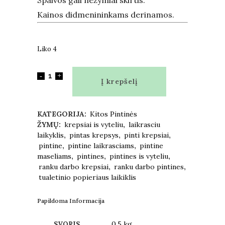
Spalvos gali nežymiai skirtis.
Kainos didmenininkams derinamos.
Liko 4
Į krepšelį
KATEGORIJA:
Kitos Pintinės
ŽYMŲ:
krepsiai is vyteliu
,
laikrasciu
laikyklis
,
pintas krepsys
,
pinti krepsiai
,
pintine
,
pintine laikrasciams
,
pintine
maseliams
,
pintines
,
pintines is vyteliu
,
ranku darbo krepsiai
,
ranku darbo pintines
,
tualetinio popieriaus laikiklis
Papildoma Informacija
0.5 kg
SVORIS