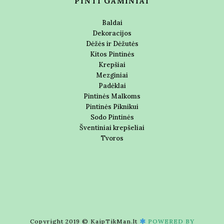
PINTI GAMINIAI
Baldai
Dekoracijos
Dėžės ir Dėžutės
Kitos Pintinės
Krepšiai
Mezginiai
Padėklai
Pintinės Malkoms
Pintinės Piknikui
Sodo Pintinės
Šventiniai krepšeliai
Tvoros
Copyright 2019 © KaipTikMan.lt
POWERED BY