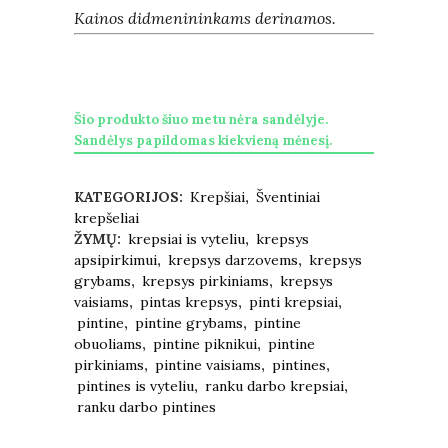
Kainos didmenininkams derinamos.
Šio produkto šiuo metu nėra sandėlyje.
Sandėlys papildomas kiekvieną mėnesį.
KATEGORIJOS:
Krepšiai
,
Šventiniai
krepšeliai
ŽYMŲ:
krepsiai is vyteliu
,
krepsys
apsipirkimui
,
krepsys darzovems
,
krepsys
grybams
,
krepsys pirkiniams
,
krepsys
vaisiams
,
pintas krepsys
,
pinti krepsiai
,
pintine
,
pintine grybams
,
pintine
obuoliams
,
pintine piknikui
,
pintine
pirkiniams
,
pintine vaisiams
,
pintines
,
pintines is vyteliu
,
ranku darbo krepsiai
,
ranku darbo pintines