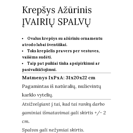
Krepšys Ažūrinis
ĮVAIRIŲ SPALVŲ
Ovalus krepšys su ažūriniu ornamentu
atrodo labai šventiškai.
Toks krepšelis pravers per vestuves,
vaišėms sudėti.
Taip pat puikiai tinka apsipirkimui ar
pasivaikščiojimui.
Matmenys IxPxA: 31x20x22 cm
Pagamintas iš natūralių, nužievintų
karklo vytelių.
Atsižvelgiant į tai, kad tai rankų darbo
gaminiai išmatavimai gali skirtis +/- 2
cm.
Spalvos gali nežymiai skirtis.